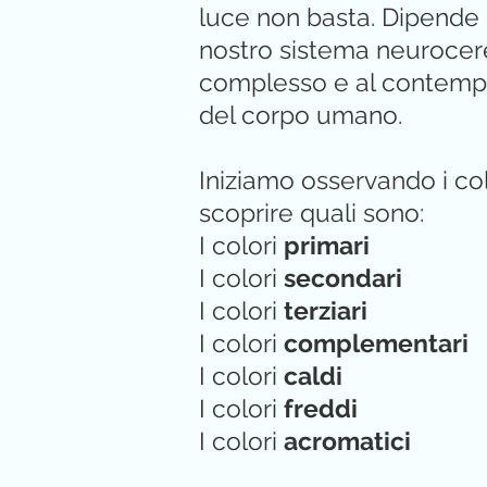
luce non basta. Dipende d
nostro sistema neurocer
complesso e al contempo
del corpo umano.
Iniziamo osservando i co
scoprire quali sono:
I colori
primari
I colori
secondari
I colori
terziari
I colori
complementari
I colori
caldi
I colori
freddi
I colori
acromatici