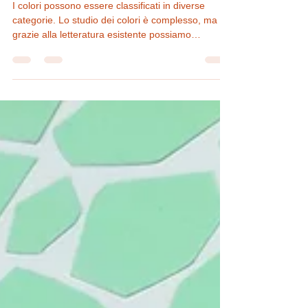
Come si riconoscono i colori?
I colori possono essere classificati in diverse
categorie. Lo studio dei colori è complesso, ma
grazie alla letteratura esistente possiamo
comprenderne meglio le caratteristiche e i loro
effetti. Come spiegare ai bambini le diverse
combinazioni e far distinguere la loro
"temperatura"? Un breve articolo sul mio Blog
dove puoi seguire il tutorial e proporre l'attività ai
bambini della tua classe.