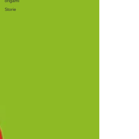
origami
Storie