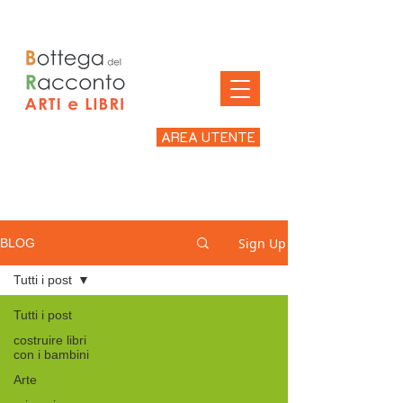
AREA UTENTE
Sign Up
BLOG
Tutti i post
Tutti i post
costruire libri
con i bambini
Arte